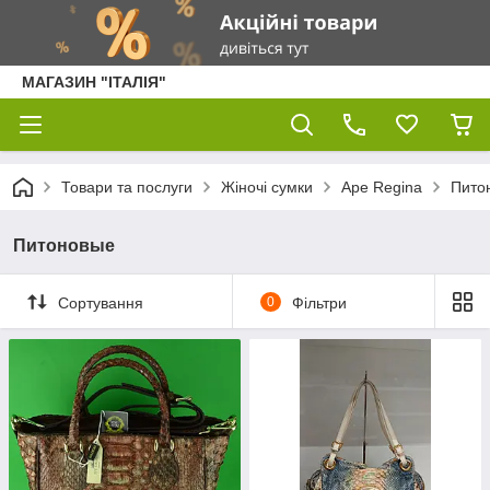
МАГАЗИН "ІТАЛІЯ"
Товари та послуги
Жіночі сумки
Ape Regina
Пито
Питоновые
Сортування
0
Фільтри