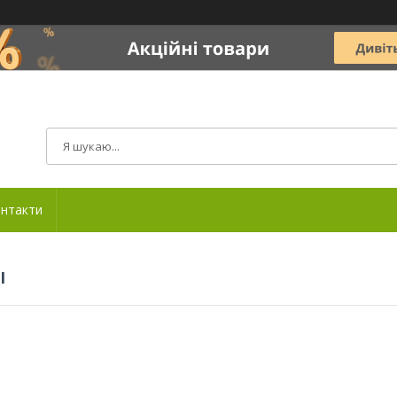
нтакти
І