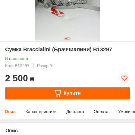
Сумка Braccialini (Браччиалини) В13297
В наявності
Код: В13297
Роздріб
2 500
₴
Купити
Опис
Характеристики
Доставка
Оплата
Умови п
Опис