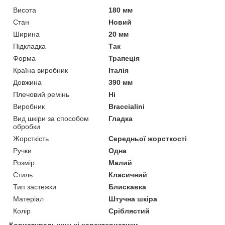
Висота
180 мм
Стан
Новий
Ширина
20 мм
Підкладка
Так
Форма
Трапеція
Країна виробник
Італія
Довжина
390 мм
Плечовий ремінь
Ні
Виробник
Braccialini
Вид шкіри за способом
Гладка
обробки
Жорсткість
Середньої жорсткості
Ручки
Одна
Розмір
Малий
Стиль
Класичний
Тип застежки
Блискавка
Матеріал
Штучна шкіра
Колір
Сріблястий
Користувальницькі характеристики