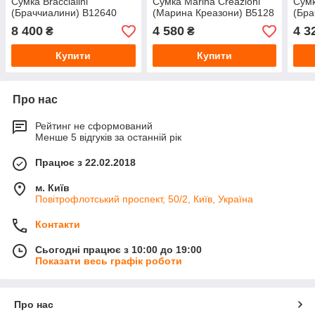
Сумка Braccialini
Сумка Marina Creazioni
Сумк
(Браччиалини) В12640
(Марина Креазони) В5128
(Бра
8 400
4 580
4 3
₴
₴
Купити
Купити
Про нас
Рейтинг не сформований
Менше 5 відгуків за останній рік
Працює з 22.02.2018
м. Київ
Повітрофлотський проспект, 50/2, Київ, Україна
Контакти
Сьогодні працює з 10:00 до 19:00
Показати весь графік роботи
Про нас