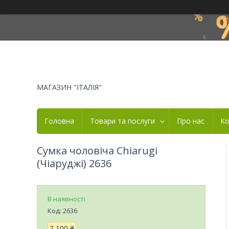
МАГАЗИН "ІТАЛІЯ"
Головна
Товари та послуги
Про нас
Ко
Сумка чоловіча Chiarugi
(Чіаруджі) 2636
В наявності
Код:
2636
7 100 ₴