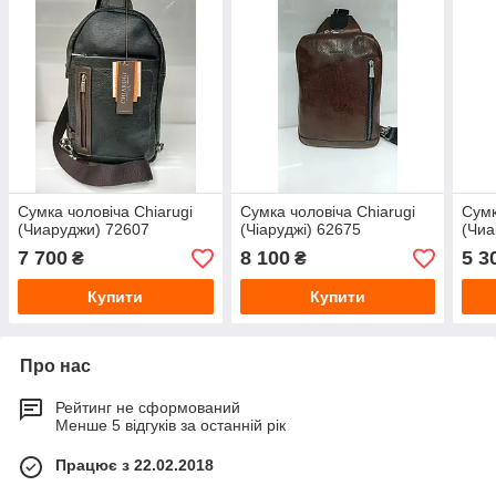
Сумка чоловіча Chiarugi
Сумка чоловіча Chiarugi
Сумк
(Чиаруджи) 72607
(Чіаруджі) 62675
(Чиа
7 700
8 100
5 3
₴
₴
Купити
Купити
Про нас
Рейтинг не сформований
Менше 5 відгуків за останній рік
Працює з 22.02.2018