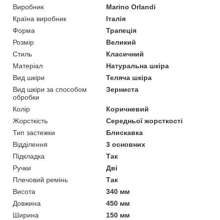
Виробник
Marino Orlandi
Країна виробник
Італія
Форма
Трапеція
Розмір
Великий
Стиль
Класичний
Матеріал
Натуральна шкіра
Вид шкіри
Теляча шкіра
Вид шкіри за способом
Зерниста
обробки
Колір
Коричневий
Жорсткість
Середньої жорсткості
Тип застежки
Блискавка
Відділення
3 основних
Підкладка
Так
Ручки
Дві
Плечовий ремінь
Так
Висота
340 мм
Довжина
450 мм
Ширина
150 мм