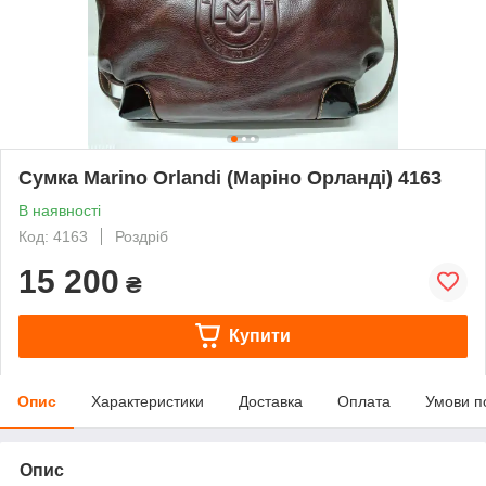
Сумка Marino Orlandi (Маріно Орланді) 4163
В наявності
Код: 4163
Роздріб
15 200
₴
Купити
Опис
Характеристики
Доставка
Оплата
Умови п
Опис