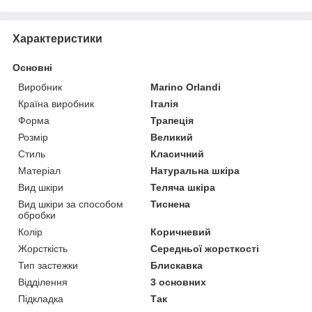
Характеристики
Основні
Виробник
Marino Orlandi
Країна виробник
Італія
Форма
Трапеція
Розмір
Великий
Стиль
Класичний
Матеріал
Натуральна шкіра
Вид шкіри
Теляча шкіра
Вид шкіри за способом
Тиснена
обробки
Колір
Коричневий
Жорсткість
Середньої жорсткості
Тип застежки
Блискавка
Відділення
3 основних
Підкладка
Так