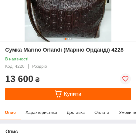
Сумка Marino Orlandi (Маріно Орданді) 4228
В наявності
Код: 4228
Роздріб
13 600
₴
Купити
Опис
Характеристики
Доставка
Оплата
Умови п
Опис