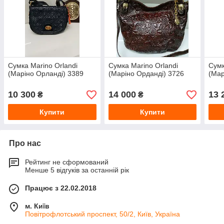
Сумка Marino Orlandi
Сумка Marino Orlandi
Сумк
(Маріно Орланді) 3389
(Маріно Орданді) 3726
(Мар
10 300
14 000
13 
₴
₴
Купити
Купити
Про нас
Рейтинг не сформований
Менше 5 відгуків за останній рік
Працює з 22.02.2018
м. Київ
Повітрофлотський проспект, 50/2, Київ, Україна